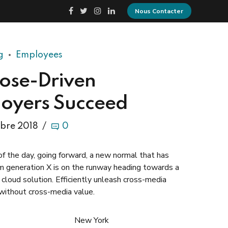
Nous Contacter
MEDIA & TECHNOLOGIE
CONTACT
g
Employees
ose-Driven
oyers Succeed
bre 2018
0
of the day, going forward, a new normal that has
m generation X is on the runway heading towards a
cloud solution. Efficiently unleash cross-media
 without cross-media value.
New York