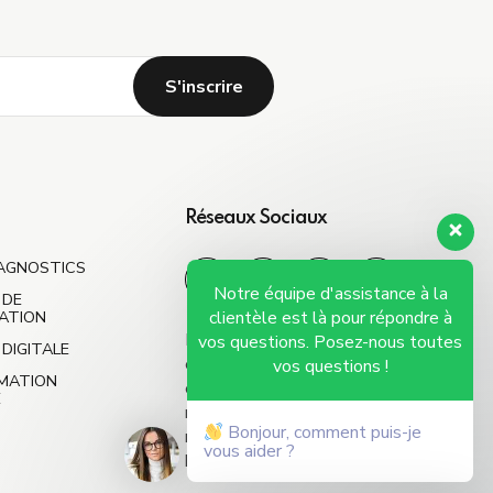
Réseaux Sociaux
IAGNOSTICS
Notre équipe d'assistance à la
 DE
ATION
clientèle est là pour répondre à
Nous apportons notre
vos questions. Posez-nous toutes
DIGITALE
expérience globale et notre
vos questions !
MATION
énergie pour accompagner
E
nos clients à travers des
Bonjour, comment puis-je
réalités nouvelles et souvent
vous aider ?
bouleversantes.