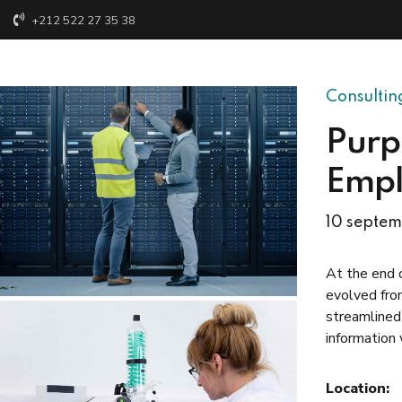
+212 522 27 35 38
ACCUEIL
QUI SOMMES-NOUS?
SERVICES
Consultin
Purp
Empl
10 septem
At the end 
evolved fro
streamlined 
information
Location: